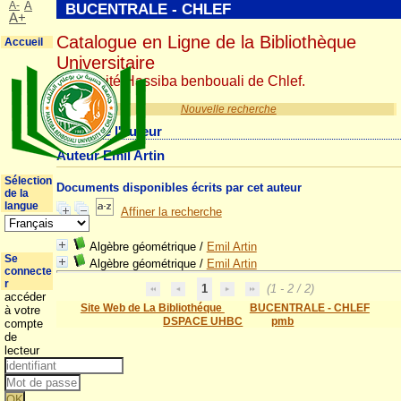
A-
A
BUCENTRALE - CHLEF
A+
Catalogue en Ligne de la Bibliothèque
Accueil
Universitaire
Université Hassiba benbouali de Chlef.
Nouvelle recherche
Détail de l'auteur
Auteur Emil Artin
Sélection
Documents disponibles écrits par cet auteur
de la
langue
Affiner la recherche
Algèbre géométrique
/
Emil Artin
Se
Algèbre géométrique
/
Emil Artin
connecte
r
1
(1 - 2 / 2)
accéder
Site Web de La Bibliothéque
BUCENTRALE - CHLEF
à votre
DSPACE UHBC
pmb
compte
de
lecteur