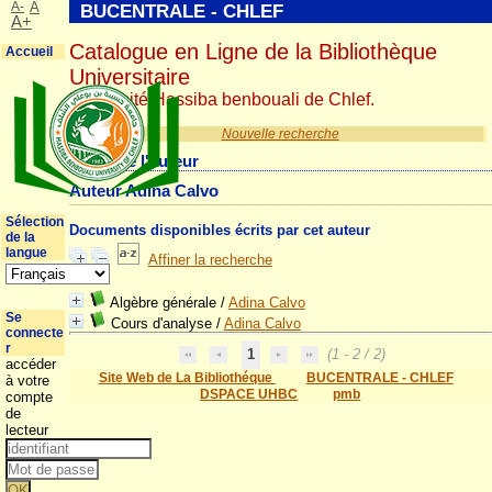
A-
A
BUCENTRALE - CHLEF
A+
Catalogue en Ligne de la Bibliothèque
Accueil
Universitaire
Université Hassiba benbouali de Chlef.
Nouvelle recherche
Détail de l'auteur
Auteur Adina Calvo
Sélection
Documents disponibles écrits par cet auteur
de la
langue
Affiner la recherche
Algèbre générale
/
Adina Calvo
Se
Cours d'analyse
/
Adina Calvo
connecte
r
1
(1 - 2 / 2)
accéder
Site Web de La Bibliothéque
BUCENTRALE - CHLEF
à votre
DSPACE UHBC
pmb
compte
de
lecteur