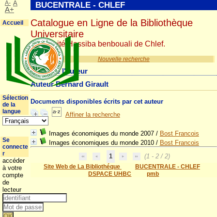
A-
A
BUCENTRALE - CHLEF
A+
Catalogue en Ligne de la Bibliothèque
Accueil
Universitaire
Université Hassiba benbouali de Chlef.
Nouvelle recherche
Détail de l'auteur
Auteur Bernard Girault
Sélection
Documents disponibles écrits par cet auteur
de la
langue
Affiner la recherche
Images économiques du monde 2007
/
Bost Francois
Se
Images économiques du monde 2010
/
Bost Francois
connecte
r
1
(1 - 2 / 2)
accéder
Site Web de La Bibliothéque
BUCENTRALE - CHLEF
à votre
DSPACE UHBC
pmb
compte
de
lecteur