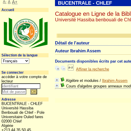
A-
A
A+
BUCENTRALE - CHLEF
Accueil
Catalogue en Ligne de la Bibl
Université Hassiba benbouali de Chl
Détail de l'auteur
Auteur Ibrahim Assem
Sélection de la langue
Documents disponibles écrits par cet aut
Affiner la recherche
Se connecter
accéder à votre compte de
Algèbre et modules
/
Ibrahim Assem
lecteur
Cours d'algebre groupes anneaux mod
Adresse
BUCENTRALE - CHLEF
Université Hassiba
Benbouali de Chlef - Pole
Universitaire Ouled fares
02000 Chlef
Algérie
+213 44 35 50 45