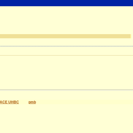
ACE UHBC
pmb