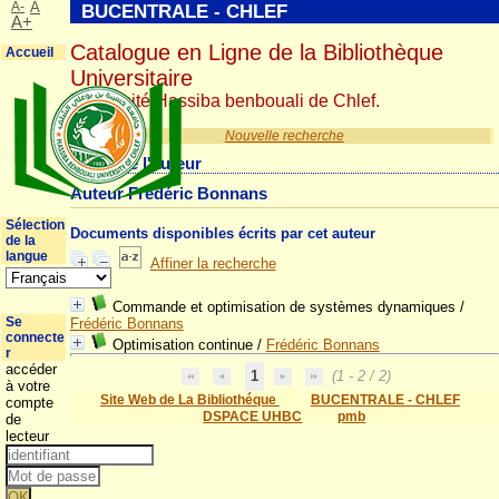
A-
A
BUCENTRALE - CHLEF
A+
Catalogue en Ligne de la Bibliothèque
Accueil
Universitaire
Université Hassiba benbouali de Chlef.
Nouvelle recherche
Détail de l'auteur
Auteur Frédéric Bonnans
Sélection
Documents disponibles écrits par cet auteur
de la
langue
Affiner la recherche
Commande et optimisation de systèmes dynamiques
/
Se
Frédéric Bonnans
connecte
Optimisation continue
/
Frédéric Bonnans
r
accéder
1
(1 - 2 / 2)
à votre
Site Web de La Bibliothéque
BUCENTRALE - CHLEF
compte
DSPACE UHBC
pmb
de
lecteur