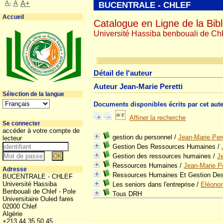
A-
A
A+
BUCENTRALE - CHLEF
Accueil
Catalogue en Ligne de la Bibl
Université Hassiba benbouali de Chl
Détail de l'auteur
Auteur Jean-Marie Peretti
Sélection de la langue
Documents disponibles écrits par cet aut
Affiner la recherche
Se connecter
accéder à votre compte de
gestion du personnel
/
Jean-Marie Pere
lecteur
Gestion Des Ressources Humaines
/
Gestion des ressources humaines
/
Je
Ressources Humaines
/
Jean-Marie Pe
Adresse
Ressources Humaines Et Gestion De
BUCENTRALE - CHLEF
Université Hassiba
Les seniors dans l'entreprise
/
Eléonor
Benbouali de Chlef - Pole
Tous DRH
Universitaire Ouled fares
02000 Chlef
Algérie
+213 44 35 50 45