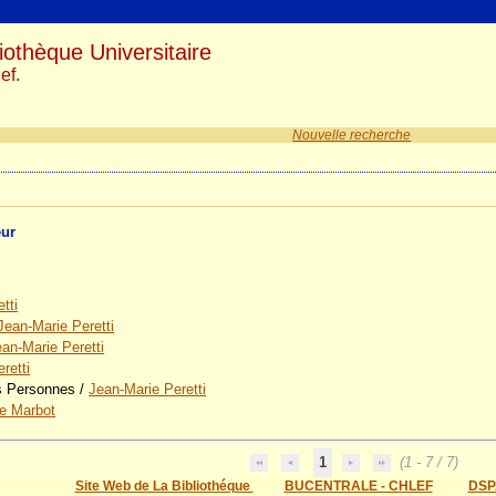
iothèque Universitaire
ef.
Nouvelle recherche
eur
tti
Jean-Marie Peretti
an-Marie Peretti
retti
s Personnes
/
Jean-Marie Peretti
e Marbot
1
(1 - 7 / 7)
Site Web de La Bibliothéque
BUCENTRALE - CHLEF
DSP