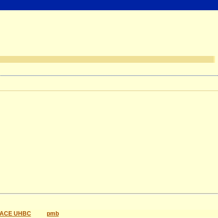
ACE UHBC
pmb