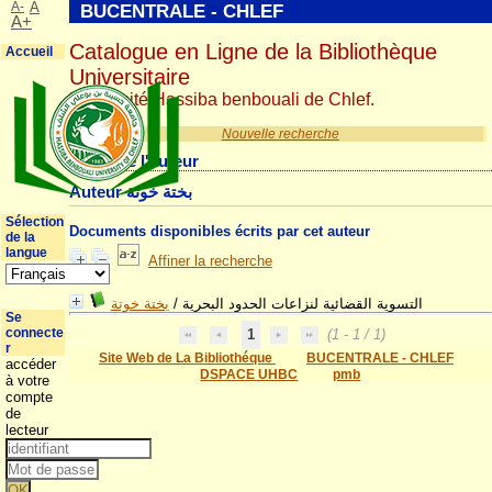
A-
A
BUCENTRALE - CHLEF
A+
Catalogue en Ligne de la Bibliothèque
Accueil
Universitaire
Université Hassiba benbouali de Chlef.
Nouvelle recherche
Détail de l'auteur
Auteur بختة خوتة
Sélection
Documents disponibles écrits par cet auteur
de la
langue
Affiner la recherche
بختة خوتة
/
التسوية القضائية لنزاعات الحدود البحرية
Se
connecte
1
(1 - 1 / 1)
r
Site Web de La Bibliothéque
BUCENTRALE - CHLEF
accéder
DSPACE UHBC
pmb
à votre
compte
de
lecteur