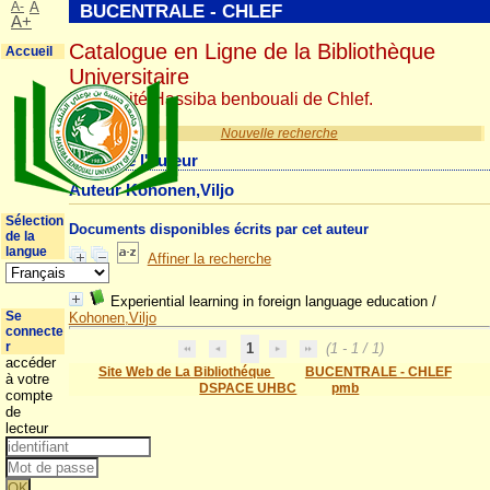
A-
A
BUCENTRALE - CHLEF
A+
Catalogue en Ligne de la Bibliothèque
Accueil
Universitaire
Université Hassiba benbouali de Chlef.
Nouvelle recherche
Détail de l'auteur
Auteur Kohonen,Viljo
Sélection
Documents disponibles écrits par cet auteur
de la
langue
Affiner la recherche
Experiential learning in foreign language education
/
Se
Kohonen,Viljo
connecte
r
1
(1 - 1 / 1)
accéder
Site Web de La Bibliothéque
BUCENTRALE - CHLEF
à votre
DSPACE UHBC
pmb
compte
de
lecteur