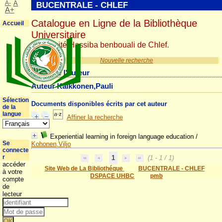
A-
A
BUCENTRALE - CHLEF
A+
Catalogue en Ligne de la Bibliothèque
Accueil
Universitaire
Université Hassiba benbouali de Chlef.
Nouvelle recherche
Détail de l'auteur
Auteur Kaikkonen,Pauli
Sélection
Documents disponibles écrits par cet auteur
de la
langue
Affiner la recherche
Experiential learning in foreign language education
/
Se
Kohonen,Viljo
connecte
r
1
(1 - 1 / 1)
accéder
Site Web de La Bibliothéque
BUCENTRALE - CHLEF
à votre
DSPACE UHBC
pmb
compte
de
lecteur