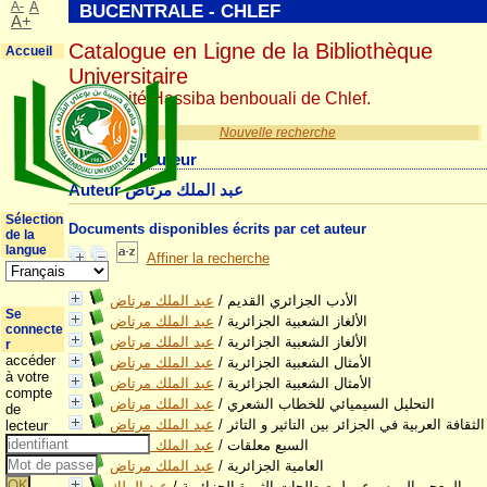
A-
A
BUCENTRALE - CHLEF
A+
Catalogue en Ligne de la Bibliothèque
Accueil
Universitaire
Université Hassiba benbouali de Chlef.
Nouvelle recherche
Détail de l'auteur
Auteur عبد الملك مرتاض
Sélection
Documents disponibles écrits par cet auteur
de la
langue
Affiner la recherche
الأدب الجزائري القديم
/
عبد الملك مرتاض
Se
الألغاز الشعبية الجزائرية
/
عبد الملك مرتاض
connecte
الألغاز الشعبية الجزائرية
/
عبد الملك مرتاض
r
accéder
الأمثال الشعبية الجزائرية
/
عبد الملك مرتاض
à votre
الأمثال الشعبية الجزائرية
/
عبد الملك مرتاض
compte
التحليل السيميائي للخطاب الشعري
/
عبد الملك مرتاض
de
الثقافة العربية في الجزائر بين التاثير و التاثر
/
عبد الملك مرتاض
lecteur
السبع معلقات
/
عبد الملك مرتاض
العامية الجزائرية
/
عبد الملك مرتاض
المعجم الموسوعي لمصطلحات الثورة الجزائرية
/
عبد الملك