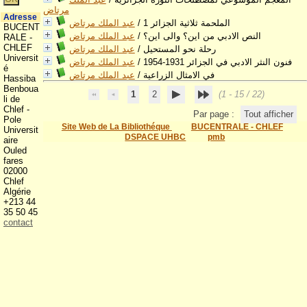
مرتاض
Adresse
الملحمة ثلاثية الجزائر 1
/
عبد الملك مرتاض
BUCENT
النص الادبي من اين؟ والى اين؟
/
عبد الملك مرتاض
RALE -
CHLEF
رحلة نحو المستحيل
/
عبد الملك مرتاض
Universit
فنون النثر الادبي في الجزائر 1931-1954
/
عبد الملك مرتاض
é
في الامثال الزراعية
/
عبد الملك مرتاض
Hassiba
Benboua
1
2
(1 - 15 / 22)
li de
Chlef -
Par page :
Tout afficher
Pole
Site Web de La Bibliothéque
BUCENTRALE - CHLEF
Universit
DSPACE UHBC
pmb
aire
Ouled
fares
02000
Chlef
Algérie
+213 44
35 50 45
contact