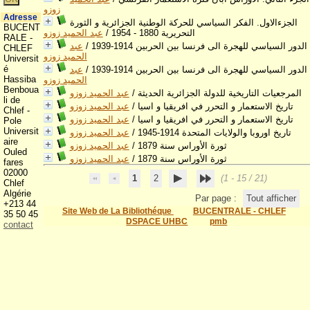
زوزو
Adresse
الجزءالاول. الفكر السياسي للحركة الوطنية الجزائرية و الثورة
BUCENT
التحريرية 1880 - 1954
/
عبد الحميد زوزو
RALE -
الدور السياسي للهجرة الى فرنسا بين الحربين 1914-1939
/
عبد
CHLEF
الحميد زوزو
Universit
é
الدور السياسي للهجرة الى فرنسا بين الحربين 1914-1939
/
عبد
Hassiba
الحميد زوزو
Benboua
المرجعيات التاريخية للدولة الجزائرية الحديثة
/
عبد الحميد زوزو
li de
تاريخ الاستعمار و التحرر في افريقيا و اسيا
/
عبد الحميد زوزو
Chlef -
تاريخ الاستعمار و التحرر في افريقيا و اسيا
/
عبد الحميد زوزو
Pole
Universit
تاريخ اوروبا والولايات المتحدة 1914-1945
/
عبد الحميد زوزو
aire
ثورة الأوراس سنة 1879
/
عبد الحميد زوزو
Ouled
ثورة الأوراس سنة 1879
/
عبد الحميد زوزو
fares
02000
1
2
(1 - 15 / 21)
Chlef
Algérie
Par page :
Tout afficher
+213 44
Site Web de La Bibliothéque
BUCENTRALE - CHLEF
35 50 45
DSPACE UHBC
pmb
contact