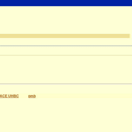
ACE UHBC
pmb