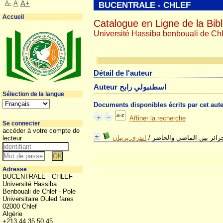
A-
A
A+
BUCENTRALE - CHLEF
Accueil
Catalogue en Ligne de la Bibl
Université Hassiba benbouali de Chl
Détail de l'auteur
Auteur اسطنبولي رابح
Sélection de la langue
Documents disponibles écrits par cet aut
Affiner la recherche
Se connecter
accéder à votre compte de
اندري برنيان
/
الجزائر بين الماضي والح
lecteur
Adresse
BUCENTRALE - CHLEF
Université Hassiba
Benbouali de Chlef - Pole
Universitaire Ouled fares
02000 Chlef
Algérie
+213 44 35 50 45