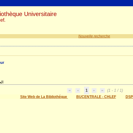
iothèque Universitaire
ef.
Nouvelle recherche
eur
اضر
1
(1 - 1 / 1)
Site Web de La Bibliothéque
BUCENTRALE - CHLEF
DSP