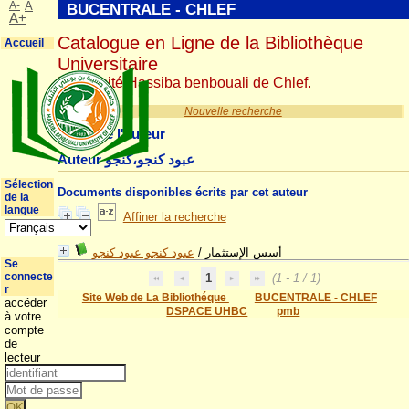
A-
A
BUCENTRALE - CHLEF
A+
Catalogue en Ligne de la Bibliothèque
Accueil
Universitaire
Université Hassiba benbouali de Chlef.
Nouvelle recherche
Détail de l'auteur
Auteur عبود كنجو،كنجو
Sélection
Documents disponibles écrits par cet auteur
de la
langue
Affiner la recherche
عبود كنجو عبود كنجو
/
أسس الإستثمار
Se
connecte
1
(1 - 1 / 1)
r
Site Web de La Bibliothéque
BUCENTRALE - CHLEF
accéder
DSPACE UHBC
pmb
à votre
compte
de
lecteur