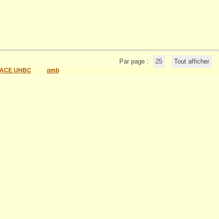
Par page :
25
Tout afficher
ACE UHBC
pmb