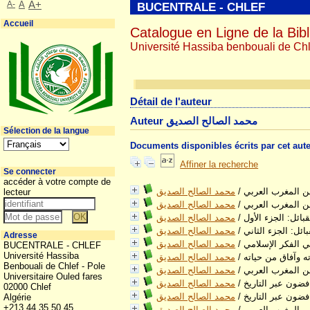
A-
A
A+
BUCENTRALE - CHLEF
Accueil
Catalogue en Ligne de la Bibl
Université Hassiba benbouali de Chl
Détail de l'auteur
Auteur محمد الصالح الصديق
Sélection de la langue
Documents disponibles écrits par cet aut
Affiner la recherche
Se connecter
accéder à votre compte de
ن المغرب العربي
/
محمد الصالح الصديق
lecteur
ن المغرب العربي
/
محمد الصالح الصديق
بائل: الجزء الأول
/
محمد الصالح الصديق
ائل: الجزء الثاني
/
محمد الصالح الصديق
Adresse
في الفكر الإسلامي
/
محمد الصالح الصديق
BUCENTRALE - CHLEF
Université Hassiba
ه وآفاق من حياته
/
محمد الصالح الصديق
Benbouali de Chlef - Pole
من المغرب العربي
/
محمد الصالح الصديق
Universitaire Ouled fares
افضون عبر التاريخ
/
محمد الصالح الصديق
02000 Chlef
افضون عبر التاريخ
/
محمد الصالح الصديق
Algérie
+213 44 35 50 45
من المغرب العربي
/
محمد الصالح الصديق