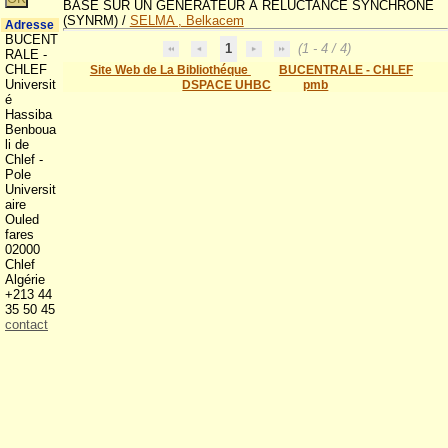
BASÉ SUR UN GÉNÉRATEUR À RELUCTANCE SYNCHRONE
(SYNRM)
/
SELMA , Belkacem
Adresse
BUCENT
1
(1 - 4 / 4)
RALE -
CHLEF
Site Web de La Bibliothéque
BUCENTRALE - CHLEF
Universit
DSPACE UHBC
pmb
é
Hassiba
Benboua
li de
Chlef -
Pole
Universit
aire
Ouled
fares
02000
Chlef
Algérie
+213 44
35 50 45
contact