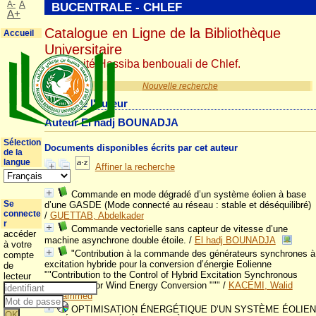
A-
A
BUCENTRALE - CHLEF
A+
Catalogue en Ligne de la Bibliothèque
Accueil
Universitaire
Université Hassiba benbouali de Chlef.
Nouvelle recherche
Détail de l'auteur
Auteur El hadj BOUNADJA
Sélection
Documents disponibles écrits par cet auteur
de la
langue
Affiner la recherche
Commande en mode dégradé d’un système éolien à base
Se
d’une GASDE (Mode connecté au réseau : stable et déséquilibré)
connecte
/
GUETTAB, Abdelkader
r
Commande vectorielle sans capteur de vitesse d’une
accéder
machine asynchrone double étoile.
/
El hadj BOUNADJA
à votre
"Contribution à la commande des générateurs synchrones à
compte
excitation hybride pour la conversion d’énergie Eolienne
de
""Contribution to the Control of Hybrid Excitation Synchronous
lecteur
Generators for Wind Energy Conversion """
/
KACEMI, Walid
Mohammed
OPTIMISATION ÉNERGÉTIQUE D’UN SYSTÈME ÉOLIEN