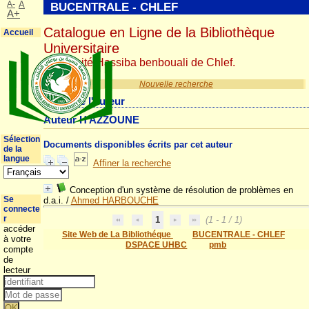
A-
A
BUCENTRALE - CHLEF
A+
Catalogue en Ligne de la Bibliothèque
Accueil
Universitaire
Université Hassiba benbouali de Chlef.
Nouvelle recherche
Détail de l'auteur
Auteur H AZZOUNE
Sélection
Documents disponibles écrits par cet auteur
de la
langue
Affiner la recherche
Conception d'un système de résolution de problèmes en
Se
d.a.i.
/
Ahmed HARBOUCHE
connecte
r
1
(1 - 1 / 1)
accéder
Site Web de La Bibliothéque
BUCENTRALE - CHLEF
à votre
DSPACE UHBC
pmb
compte
de
lecteur