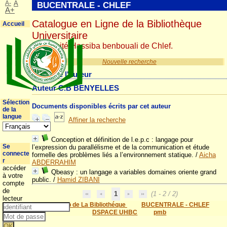
A-
A
BUCENTRALE - CHLEF
A+
Catalogue en Ligne de la Bibliothèque
Accueil
Universitaire
Université Hassiba benbouali de Chlef.
Nouvelle recherche
Détail de l'auteur
Auteur C.B BENYELLES
Sélection
Documents disponibles écrits par cet auteur
de la
langue
Affiner la recherche
Conception et définition de l.e.p.c : langage pour
Se
l’expression du parallélisme et de la communication et étude
connecte
formelle des problèmes liés a l’environnement statique.
/
Aicha
r
ABDERRAHIM
accéder
Qbeasy : un langage a variables domaines oriente grand
à votre
public.
/
Hamid ZIBANI
compte
de
1
(1 - 2 / 2)
lecteur
Site Web de La Bibliothéque
BUCENTRALE - CHLEF
DSPACE UHBC
pmb