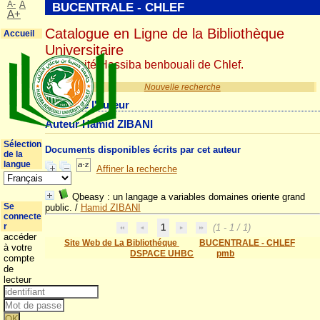
A-
A
BUCENTRALE - CHLEF
A+
Catalogue en Ligne de la Bibliothèque
Accueil
Universitaire
Université Hassiba benbouali de Chlef.
Nouvelle recherche
Détail de l'auteur
Auteur Hamid ZIBANI
Sélection
Documents disponibles écrits par cet auteur
de la
langue
Affiner la recherche
Qbeasy : un langage a variables domaines oriente grand
Se
public.
/
Hamid ZIBANI
connecte
r
1
(1 - 1 / 1)
accéder
Site Web de La Bibliothéque
BUCENTRALE - CHLEF
à votre
DSPACE UHBC
pmb
compte
de
lecteur