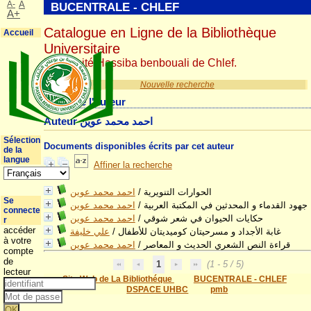
A-
A
BUCENTRALE - CHLEF
A+
Catalogue en Ligne de la Bibliothèque
Accueil
Universitaire
Université Hassiba benbouali de Chlef.
Nouvelle recherche
Détail de l'auteur
Auteur احمد محمد عوين
Sélection
Documents disponibles écrits par cet auteur
de la
langue
Affiner la recherche
احمد محمد عوين
/
الحوارات التنويرية
Se
احمد محمد عوين
/
جهود القدماء و المحدثين في المكتبة العربية
connecte
احمد محمد عوين
/
حكايات الحيوان في شعر شوقي
r
accéder
علي خليفة
/
غابة الأجداد و مسرحيتان كوميديتان للأطفال
à votre
احمد محمد عوين
/
قراءة النص الشعري الحديث و المعاصر
compte
de
1
(1 - 5 / 5)
lecteur
Site Web de La Bibliothéque
BUCENTRALE - CHLEF
DSPACE UHBC
pmb