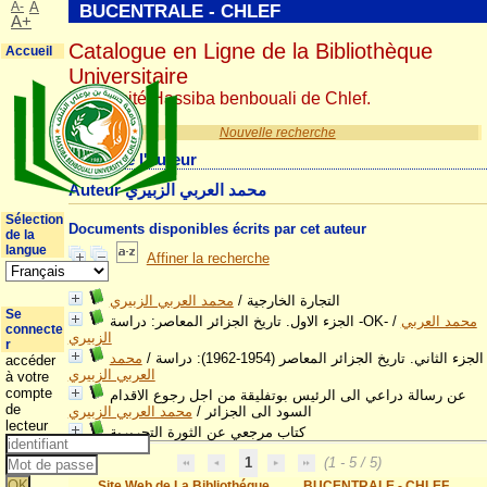
A-
A
BUCENTRALE - CHLEF
A+
Catalogue en Ligne de la Bibliothèque
Accueil
Universitaire
Université Hassiba benbouali de Chlef.
Nouvelle recherche
Détail de l'auteur
Auteur محمد العربي الزبيري
Sélection
Documents disponibles écrits par cet auteur
de la
langue
Affiner la recherche
محمد العربي الزبيري
/
التجارة الخارجية
Se
الجزء الاول. تاريخ الجزائر المعاصر: دراسة -OK-
/
محمد العربي
connecte
الزبيري
r
محمد
/
الجزء الثاني. تاريخ الجزائر المعاصر (1954-1962): دراسة
accéder
العربي الزبيري
à votre
compte
عن رسالة دراعي الى الرئيس بوتفليقة من اجل رجوع الاقدام
de
محمد العربي الزبيري
/
السود الى الجزائر
lecteur
كتاب مرجعي عن الثورة التحريرية
1
(1 - 5 / 5)
Site Web de La Bibliothéque
BUCENTRALE - CHLEF