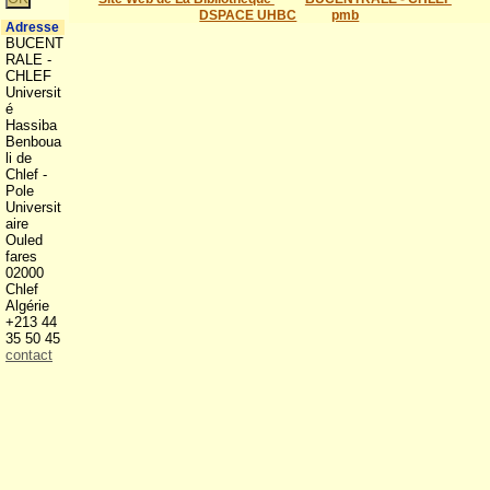
DSPACE UHBC
pmb
Adresse
BUCENT
RALE -
CHLEF
Universit
é
Hassiba
Benboua
li de
Chlef -
Pole
Universit
aire
Ouled
fares
02000
Chlef
Algérie
+213 44
35 50 45
contact