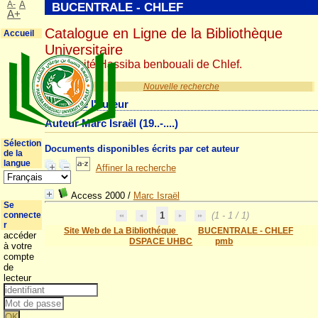
A-
A
BUCENTRALE - CHLEF
A+
Catalogue en Ligne de la Bibliothèque
Accueil
Universitaire
Université Hassiba benbouali de Chlef.
Nouvelle recherche
Détail de l'auteur
Auteur Marc Israël (19..-....)
Sélection
Documents disponibles écrits par cet auteur
de la
langue
Affiner la recherche
Access 2000
/
Marc Israël
Se
connecte
1
(1 - 1 / 1)
r
Site Web de La Bibliothéque
BUCENTRALE - CHLEF
accéder
DSPACE UHBC
pmb
à votre
compte
de
lecteur