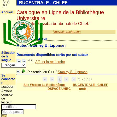
A-
A
BUCENTRALE - CHLEF
A+
Catalogue en Ligne de la Bibliothèque
Accueil
Universitaire
Université Hassiba benbouali de Chlef.
Nouvelle recherche
Détail de l'auteur
Auteur Stanley B. Lippman
Sélection
Documents disponibles écrits par cet auteur
de la
langue
Affiner la recherche
L'essentiel du C++
/
Stanley B. Lippman
Se
connecte
1
(1 - 1 / 1)
r
Site Web de La Bibliothéque
BUCENTRALE - CHLEF
accéder
DSPACE UHBC
pmb
à votre
compte
de
lecteur