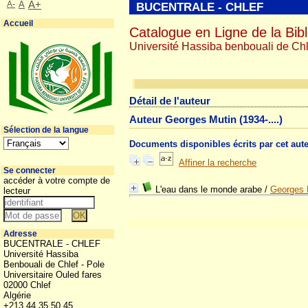
A-
A
A+
BUCENTRALE - CHLEF
Accueil
Catalogue en Ligne de la Bibl
Université Hassiba benbouali de Chl
Détail de l'auteur
Auteur Georges Mutin (1934-....)
Sélection de la langue
Documents disponibles écrits par cet aut
Affiner la recherche
Se connecter
accéder à votre compte de
L'eau dans le monde arabe
/
Georges 
lecteur
Adresse
BUCENTRALE - CHLEF
Université Hassiba
Benbouali de Chlef - Pole
Universitaire Ouled fares
02000 Chlef
Algérie
+213 44 35 50 45