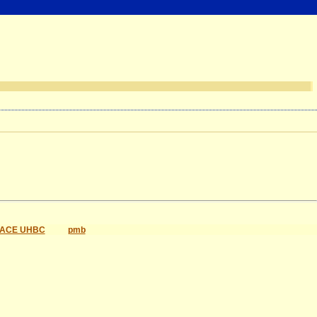
ACE UHBC
pmb