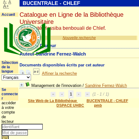
A-
A
BUCENTRALE - CHLEF
A+
Catalogue en Ligne de la Bibliothèque
Accueil
Universitaire
Université Hassiba benbouali de Chlef.
Nouvelle recherche
Détail de l'auteur
Auteur Sandrine Fernez-Walch
Sélection
Documents disponibles écrits par cet auteur
de la
langue
Affiner la recherche
Management de l'innovation
/
Sandrine Fernez-Walch
Se
connecte
1
(1 - 1 / 1)
r
Site Web de La Bibliothéque
BUCENTRALE - CHLEF
accéder
DSPACE UHBC
pmb
à votre
compte
de
lecteur