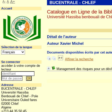
A-
A
A+
BUCENTRALE - CHLEF
Accueil
Catalogue en Ligne de la Bibl
Université Hassiba benbouali de Chl
Détail de l'auteur
Auteur Xavier Michel
Sélection de la langue
Documents disponibles écrits par cet aut
Affiner la recherche
Se connecter
accéder à votre compte de
Management des risques pour un dév
lecteur
Adresse
BUCENTRALE - CHLEF
Université Hassiba
Benbouali de Chlef - Pole
Universitaire Ouled fares
02000 Chlef
Algérie
+213 44 35 50 45