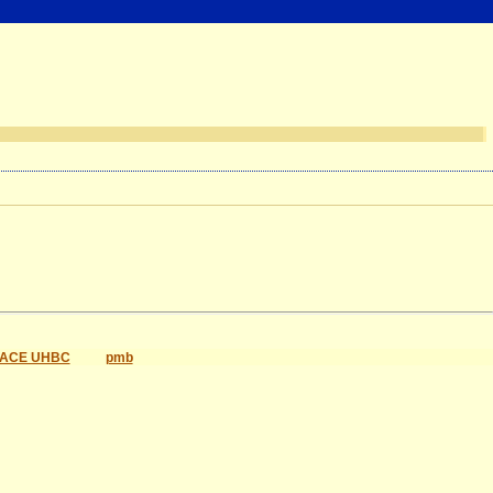
ACE UHBC
pmb