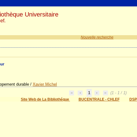
iothèque Universitaire
ef.
Nouvelle recherche
eur
lopement durable
/
Xavier Michel
1
(1 - 1 / 1)
Site Web de La Bibliothéque
BUCENTRALE - CHLEF
DSP