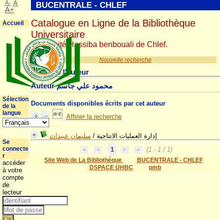
A-
A
BUCENTRALE - CHLEF
A+
Catalogue en Ligne de la Bibliothèque
Accueil
Universitaire
Université Hassiba benbouali de Chlef.
Nouvelle recherche
Détail de l'auteur
Auteur محمود علي جاسم
Sélection
Documents disponibles écrits par cet auteur
de la
langue
Affiner la recherche
سليمان عبيدات
/
إدارة العمليات الانتاجية
Se
connecte
1
(1 - 1 / 1)
r
Site Web de La Bibliothéque
BUCENTRALE - CHLEF
accéder
DSPACE UHBC
pmb
à votre
compte
de
lecteur