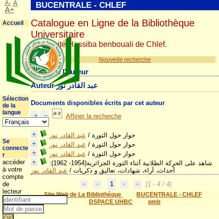
A-
A
BUCENTRALE - CHLEF
A+
Catalogue en Ligne de la Bibliothèque
Accueil
Universitaire
Université Hassiba benbouali de Chlef.
Nouvelle recherche
Détail de l'auteur
Auteur عبد القادر نور
Sélection
Documents disponibles écrits par cet auteur
de la
langue
Affiner la recherche
عبد القادر نور
/
حوار حول الثورة
Se
عبد القادر نور
/
حوار حول الثورة
connecte
عبد القادر نور
/
حوار حول الثورة
r
accéder
شاهد على الحركة الطلابية أثناء الثورة الجزائرية(1954- 1962):
à votre
عبد القادر نور
/
أحداث، آراء، شهادات، تعاليق و ذكريات
compte
de
1
(1 - 4 / 4)
lecteur
Site Web de La Bibliothéque
BUCENTRALE - CHLEF
DSPACE UHBC
pmb