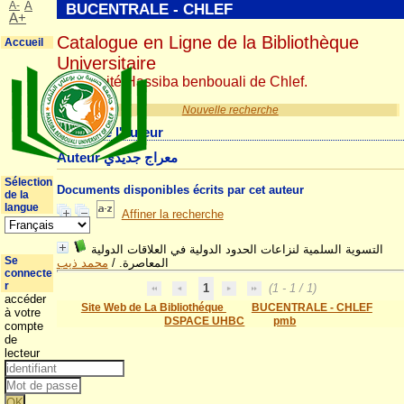
A-
A
BUCENTRALE - CHLEF
A+
Catalogue en Ligne de la Bibliothèque
Accueil
Universitaire
Université Hassiba benbouali de Chlef.
Nouvelle recherche
Détail de l'auteur
Auteur معراج جديدي
Sélection
Documents disponibles écrits par cet auteur
de la
langue
Affiner la recherche
التسوية السلمية لنزاعات الحدود الدولية في العلاقات الدولية
Se
محمد ذيب
/
المعاصرة.
connecte
r
1
(1 - 1 / 1)
accéder
Site Web de La Bibliothéque
BUCENTRALE - CHLEF
à votre
DSPACE UHBC
pmb
compte
de
lecteur