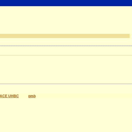
ACE UHBC
pmb