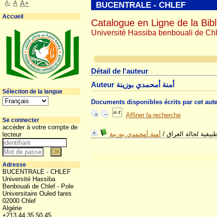
A-
A
A+
BUCENTRALE - CHLEF
Accueil
Catalogue en Ligne de la Bibl
Université Hassiba benbouali de Chl
Détail de l'auteur
Auteur أمنة أمحمدي بوزينة
Sélection de la langue
Documents disponibles écrits par cet aut
Affiner la recherche
Se connecter
accéder à votre compte de
أمنة أمحمدي بوزينة
/
طبيقية لحالة العراق
lecteur
Adresse
BUCENTRALE - CHLEF
Université Hassiba
Benbouali de Chlef - Pole
Universitaire Ouled fares
02000 Chlef
Algérie
+213 44 35 50 45