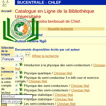
A-
A
BUCENTRALE - CHLEF
A+
Catalogue en Ligne de la Bibliothèque
Accueil
Universitaire
Université Hassiba benbouali de Chlef.
Nouvelle recherche
Détail de l'auteur
Auteur Hélène Ngô
Sélection
Documents disponibles écrits par cet auteur
de la
langue
Affiner la recherche
Introduction à la physique des semi-conducteurs
/
Christian
Se
Ngô
connecte
Physique quantique
/
Christian Ngô
r
Physique du semi-conducteur 3 e édit cour et exercice
accéder
corrigés
/
Christian Ngô
à votre
compte
Physique des semi-conducteurs
/
Christian Ngô
de
Physique Des semi-conducteurs
/
Christian Ngô
lecteur
Physique statistique
/
Christian Ngô
Physique statistique
/
Christian Ngô
Les semi-conducteurs
/
Christian Ngô