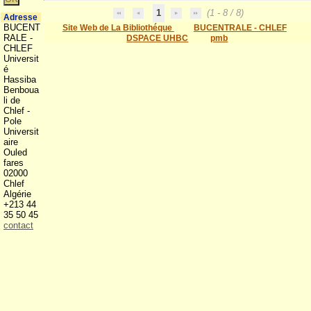
1
(1 - 8 / 8)
Adresse
BUCENT
Site Web de La Bibliothéque
BUCENTRALE - CHLEF
RALE -
DSPACE UHBC
pmb
CHLEF
Universit
é
Hassiba
Benboua
li de
Chlef -
Pole
Universit
aire
Ouled
fares
02000
Chlef
Algérie
+213 44
35 50 45
contact