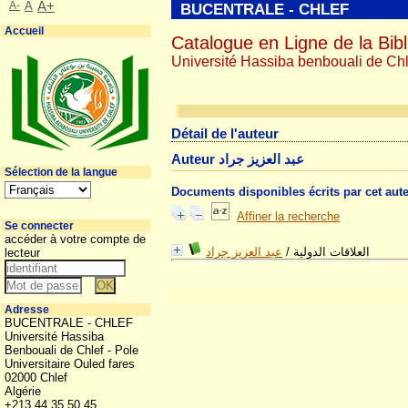
A-
A
A+
BUCENTRALE - CHLEF
Accueil
Catalogue en Ligne de la Bibl
Université Hassiba benbouali de Chl
Détail de l'auteur
Auteur عبد العزيز جراد
Sélection de la langue
Documents disponibles écrits par cet aut
Affiner la recherche
Se connecter
accéder à votre compte de
عبد العزيز جراد
/
العلاقات الدولية
lecteur
Adresse
BUCENTRALE - CHLEF
Université Hassiba
Benbouali de Chlef - Pole
Universitaire Ouled fares
02000 Chlef
Algérie
+213 44 35 50 45