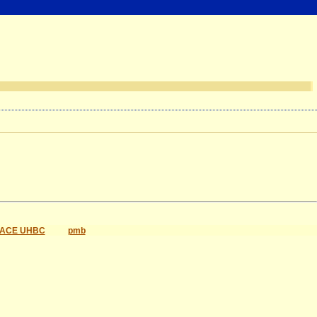
ACE UHBC
pmb