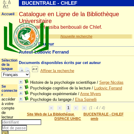
A-
A
BUCENTRALE - CHLEF
A+
Catalogue en Ligne de la Bibliothèque
Accueil
Universitaire
Université Hassiba benbouali de Chlef.
Nouvelle recherche
Détail de l'auteur
Auteur Ludovic Ferrand
Sélection
Documents disponibles écrits par cet auteur
de la
langue
Affiner la recherche
Histoire de la psychologie scientifique
/
Serge Nicolas
Se
Psychologie cognitive de la lecture
/
Ludovic Ferrand
connecte
Psychologie expérimentale
/
Anne Myers
r
accéder
Psychologie du langage
/
Elsa Spinelli
à votre
1
(1 - 4 / 4)
compte
de
Site Web de La Bibliothéque
BUCENTRALE - CHLEF
lecteur
DSPACE UHBC
pmb