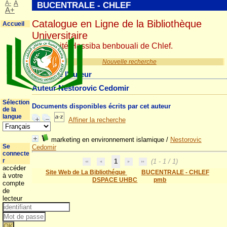
A-
A
BUCENTRALE - CHLEF
A+
Catalogue en Ligne de la Bibliothèque
Accueil
Universitaire
Université Hassiba benbouali de Chlef.
Nouvelle recherche
Détail de l'auteur
Auteur Nestorovic Cedomir
Sélection
Documents disponibles écrits par cet auteur
de la
langue
Affiner la recherche
marketing en environnement islamique
/
Nestorovic
Se
Cedomir
connecte
r
1
(1 - 1 / 1)
accéder
Site Web de La Bibliothéque
BUCENTRALE - CHLEF
à votre
DSPACE UHBC
pmb
compte
de
lecteur