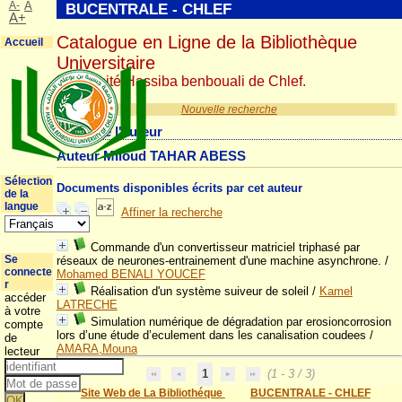
A-
A
BUCENTRALE - CHLEF
A+
Catalogue en Ligne de la Bibliothèque
Accueil
Universitaire
Université Hassiba benbouali de Chlef.
Nouvelle recherche
Détail de l'auteur
Auteur Miloud TAHAR ABESS
Sélection
Documents disponibles écrits par cet auteur
de la
langue
Affiner la recherche
Commande d'un convertisseur matriciel triphasé par
Se
réseaux de neurones-entrainement d'une machine asynchrone.
/
connecte
Mohamed BENALI YOUCEF
r
Réalisation d'un système suiveur de soleil
/
Kamel
accéder
LATRECHE
à votre
Simulation numérique de dégradation par erosioncorrosion
compte
lors d’une étude d’eculement dans les canalisation coudees
/
de
AMARA,Mouna
lecteur
1
(1 - 3 / 3)
Site Web de La Bibliothéque
BUCENTRALE - CHLEF