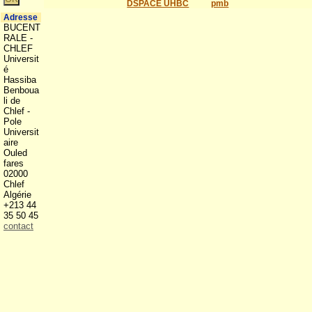
DSPACE UHBC
pmb
Adresse
BUCENT
RALE -
CHLEF
Universit
é
Hassiba
Benboua
li de
Chlef -
Pole
Universit
aire
Ouled
fares
02000
Chlef
Algérie
+213 44
35 50 45
contact