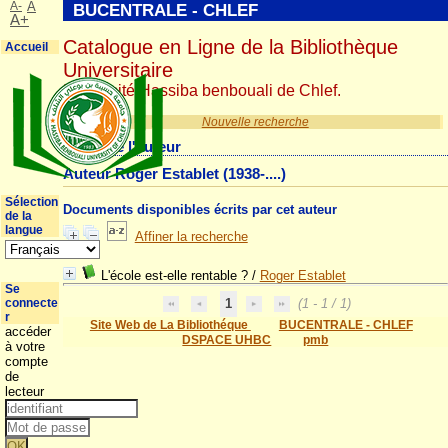
A-
A
BUCENTRALE - CHLEF
A+
Catalogue en Ligne de la Bibliothèque
Accueil
Universitaire
Université Hassiba benbouali de Chlef.
Nouvelle recherche
Détail de l'auteur
Auteur Roger Establet (1938-....)
Sélection
Documents disponibles écrits par cet auteur
de la
langue
Affiner la recherche
L'école est-elle rentable ?
/
Roger Establet
Se
connecte
1
(1 - 1 / 1)
r
Site Web de La Bibliothéque
BUCENTRALE - CHLEF
accéder
DSPACE UHBC
pmb
à votre
compte
de
lecteur