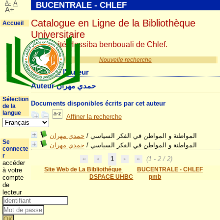
A-
A
BUCENTRALE - CHLEF
A+
Catalogue en Ligne de la Bibliothèque
Accueil
Universitaire
Université Hassiba benbouali de Chlef.
Nouvelle recherche
Détail de l'auteur
Auteur حمدي مهران
Sélection
Documents disponibles écrits par cet auteur
de la
langue
Affiner la recherche
حمدي مهران
/
المواطنة و المواطن في الفكر السياسي
Se
حمدي مهران
/
المواطنة و المواطن في الفكر السياسي
connecte
r
1
(1 - 2 / 2)
accéder
Site Web de La Bibliothéque
BUCENTRALE - CHLEF
à votre
DSPACE UHBC
pmb
compte
de
lecteur