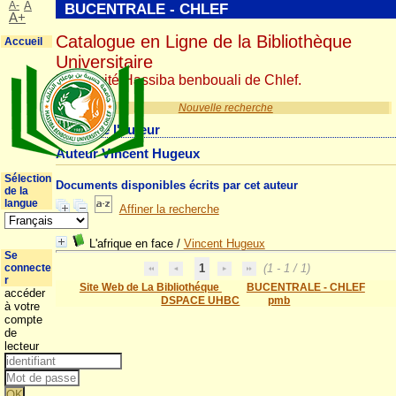
A-
A
BUCENTRALE - CHLEF
A+
Catalogue en Ligne de la Bibliothèque
Accueil
Universitaire
Université Hassiba benbouali de Chlef.
Nouvelle recherche
Détail de l'auteur
Auteur Vincent Hugeux
Sélection
Documents disponibles écrits par cet auteur
de la
langue
Affiner la recherche
L'afrique en face
/
Vincent Hugeux
Se
connecte
1
(1 - 1 / 1)
r
Site Web de La Bibliothéque
BUCENTRALE - CHLEF
accéder
DSPACE UHBC
pmb
à votre
compte
de
lecteur