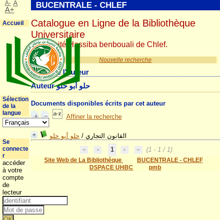
A-
A
BUCENTRALE - CHLEF
A+
Catalogue en Ligne de la Bibliothèque
Accueil
Universitaire
Université Hassiba benbouali de Chlef.
Nouvelle recherche
Détail de l'auteur
Auteur حلو أبو حلو
Sélection
Documents disponibles écrits par cet auteur
de la
langue
Affiner la recherche
حلو أبو حلو
/
القانون التجاري
Se
connecte
1
(1 - 1 / 1)
r
Site Web de La Bibliothéque
BUCENTRALE - CHLEF
accéder
DSPACE UHBC
pmb
à votre
compte
de
lecteur