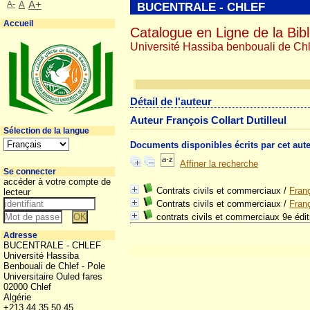
A-
A
A+
BUCENTRALE - CHLEF
Accueil
Catalogue en Ligne de la Bibl
Université Hassiba benbouali de Chl
Détail de l'auteur
Auteur François Collart Dutilleul
Sélection de la langue
Documents disponibles écrits par cet aut
Affiner la recherche
Se connecter
accéder à votre compte de
Contrats civils et commerciaux
/
Franç
lecteur
Contrats civils et commerciaux
/
Franç
contrats civils et commerciaux 9e édit
Adresse
BUCENTRALE - CHLEF
Université Hassiba
Benbouali de Chlef - Pole
Universitaire Ouled fares
02000 Chlef
Algérie
+213 44 35 50 45