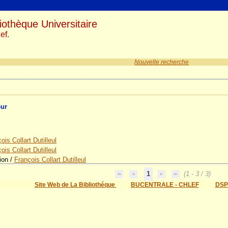
iothèque Universitaire
ef.
Nouvelle recherche
eur
ois Collart Dutilleul
ois Collart Dutilleul
ion
/
François Collart Dutilleul
1
(1 - 3 / 3)
Site Web de La Bibliothéque
BUCENTRALE - CHLEF
DSP