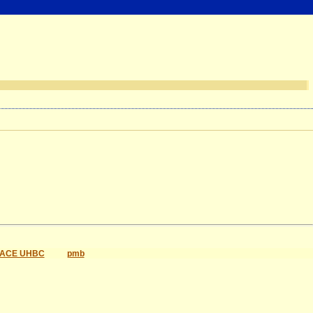
ACE UHBC
pmb