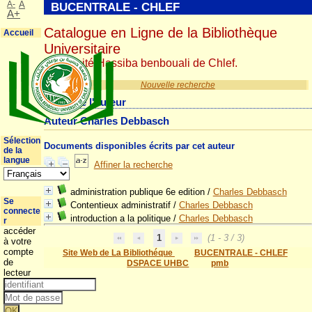
A-
A
BUCENTRALE - CHLEF
A+
Catalogue en Ligne de la Bibliothèque
Accueil
Universitaire
Université Hassiba benbouali de Chlef.
Nouvelle recherche
Détail de l'auteur
Auteur Charles Debbasch
Sélection
Documents disponibles écrits par cet auteur
de la
langue
Affiner la recherche
administration publique 6e edition
/
Charles Debbasch
Se
Contentieux administratif
/
Charles Debbasch
connecte
introduction a la politique
/
Charles Debbasch
r
accéder
1
(1 - 3 / 3)
à votre
compte
Site Web de La Bibliothéque
BUCENTRALE - CHLEF
de
DSPACE UHBC
pmb
lecteur