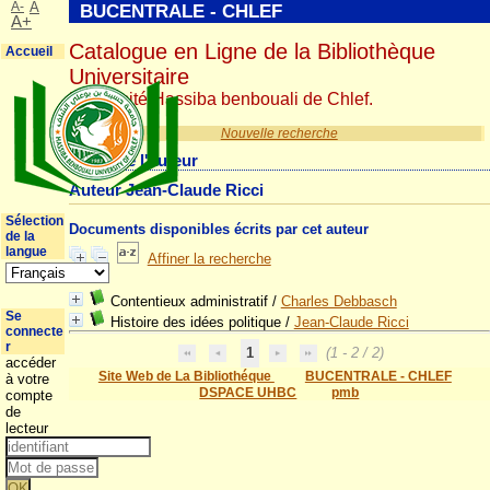
A-
A
BUCENTRALE - CHLEF
A+
Catalogue en Ligne de la Bibliothèque
Accueil
Universitaire
Université Hassiba benbouali de Chlef.
Nouvelle recherche
Détail de l'auteur
Auteur Jean-Claude Ricci
Sélection
Documents disponibles écrits par cet auteur
de la
langue
Affiner la recherche
Contentieux administratif
/
Charles Debbasch
Se
Histoire des idées politique
/
Jean-Claude Ricci
connecte
r
1
(1 - 2 / 2)
accéder
Site Web de La Bibliothéque
BUCENTRALE - CHLEF
à votre
DSPACE UHBC
pmb
compte
de
lecteur