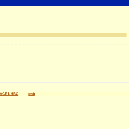
ACE UHBC
pmb