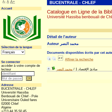
A-
A
A+
BUCENTRALE - CHLEF
Accueil
Catalogue en Ligne de la Bibl
Université Hassiba benbouali de Chl
Détail de l'auteur
Auteur محمد النصر
Sélection de la langue
Documents disponibles écrits par cet aut
Affiner la recherche
Se connecter
accéder à votre compte de
محمد النصر
/
مبادئ الإقتصاد 1
lecteur
Adresse
BUCENTRALE - CHLEF
Université Hassiba
Benbouali de Chlef - Pole
Universitaire Ouled fares
02000 Chlef
Algérie
+213 44 35 50 45