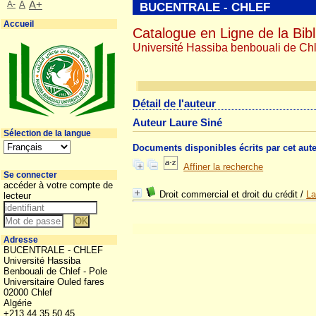
A-
A
A+
BUCENTRALE - CHLEF
Accueil
Catalogue en Ligne de la Bibl
Université Hassiba benbouali de Chl
Détail de l'auteur
Auteur Laure Siné
Sélection de la langue
Documents disponibles écrits par cet aut
Affiner la recherche
Se connecter
accéder à votre compte de
Droit commercial et droit du crédit
/
La
lecteur
Adresse
BUCENTRALE - CHLEF
Université Hassiba
Benbouali de Chlef - Pole
Universitaire Ouled fares
02000 Chlef
Algérie
+213 44 35 50 45