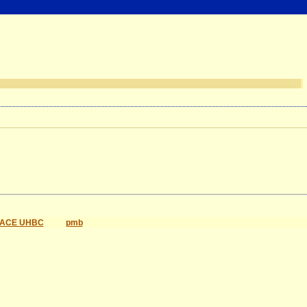
ACE UHBC
pmb