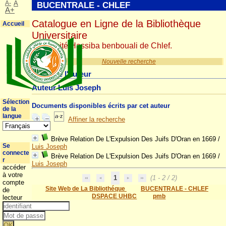
A-
A
BUCENTRALE - CHLEF
A+
Catalogue en Ligne de la Bibliothèque
Accueil
Universitaire
Université Hassiba benbouali de Chlef.
Nouvelle recherche
Détail de l'auteur
Auteur Luis Joseph
Sélection
Documents disponibles écrits par cet auteur
de la
langue
Affiner la recherche
Brève Relation De L'Expulsion Des Juifs D'Oran en 1669
/
Se
Luis Joseph
connecte
Brève Relation De L'Expulsion Des Juifs D'Oran en 1669
/
r
Luis Joseph
accéder
à votre
1
(1 - 2 / 2)
compte
Site Web de La Bibliothéque
BUCENTRALE - CHLEF
de
DSPACE UHBC
pmb
lecteur