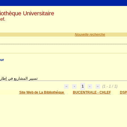
iothèque Universitaire
ef.
Nouvelle recherche
eur
تسيير المشاريع في إطار
1
(1 - 1 / 1)
Site Web de La Bibliothéque
BUCENTRALE - CHLEF
DSP