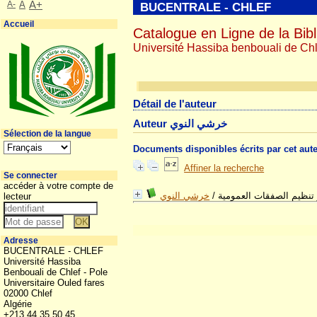
A-
A
A+
BUCENTRALE - CHLEF
Accueil
Catalogue en Ligne de la Bibl
Université Hassiba benbouali de Chl
Détail de l'auteur
Auteur خرشي النوي
Sélection de la langue
Documents disponibles écrits par cet aut
Affiner la recherche
Se connecter
accéder à votre compte de
خرشي النوي
/
 تنظيم الصفقات العمومية
lecteur
Adresse
BUCENTRALE - CHLEF
Université Hassiba
Benbouali de Chlef - Pole
Universitaire Ouled fares
02000 Chlef
Algérie
+213 44 35 50 45