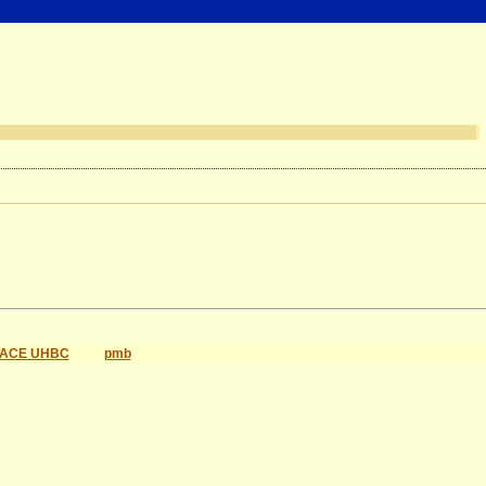
ACE UHBC
pmb