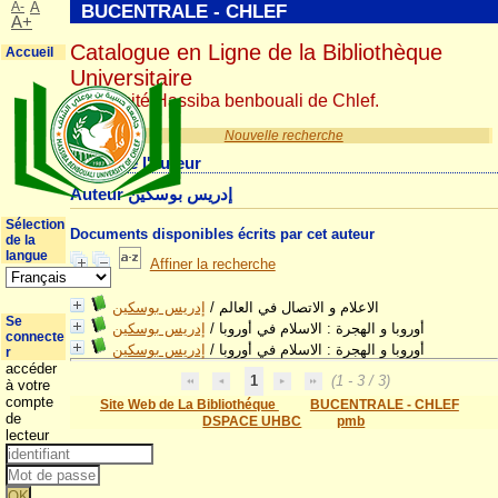
A-
A
BUCENTRALE - CHLEF
A+
Catalogue en Ligne de la Bibliothèque
Accueil
Universitaire
Université Hassiba benbouali de Chlef.
Nouvelle recherche
Détail de l'auteur
Auteur إدريس بوسكين
Sélection
Documents disponibles écrits par cet auteur
de la
langue
Affiner la recherche
إدريس بوسكين
/
الاعلام و الاتصال في العالم
Se
إدريس بوسكين
/
أوروبا و الهجرة : الاسلام في أوروبا
connecte
إدريس بوسكين
/
أوروبا و الهجرة : الاسلام في أوروبا
r
accéder
1
(1 - 3 / 3)
à votre
compte
Site Web de La Bibliothéque
BUCENTRALE - CHLEF
de
DSPACE UHBC
pmb
lecteur