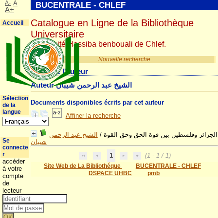
A-
A
BUCENTRALE - CHLEF
A+
Catalogue en Ligne de la Bibliothèque
Accueil
Universitaire
Université Hassiba benbouali de Chlef.
Nouvelle recherche
Détail de l'auteur
Auteur الشيخ عبد الرحمن شيبان
Sélection
Documents disponibles écrits par cet auteur
de la
langue
Affiner la recherche
الشيخ عبد الرحمن
/
الجزائر وفلسطين بين قوة الحق وحق القوة
Se
شيبان
connecte
r
1
(1 - 1 / 1)
accéder
Site Web de La Bibliothéque
BUCENTRALE - CHLEF
à votre
DSPACE UHBC
pmb
compte
de
lecteur