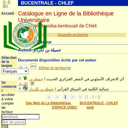
A-
A
BUCENTRALE - CHLEF
A+
Catalogue en Ligne de la Bibliothèque
Accueil
Universitaire
Université Hassiba benbouali de Chlef.
Nouvelle recherche
Détail de l'auteur
Auteur جميلة بن لكردار
Sélection
Documents disponibles écrits par cet auteur
de la
langue
Affiner la recherche
جميلة بن
/
أثر الانحراف الأسلوبي في الشعر الجزائري الحديث
Se
لكردار
connecte
جميلة بن لكردار
/
جمالية الكلمة في السياق القرآني
r
accéder
1
(1 - 2 / 2)
à votre
compte
Site Web de La Bibliothéque
BUCENTRALE - CHLEF
de
DSPACE UHBC
pmb
lecteur