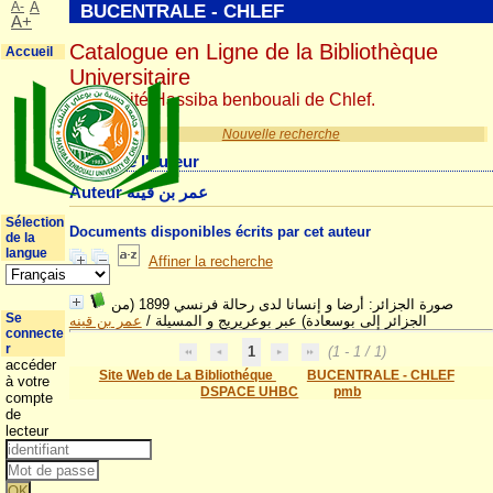
A-
A
BUCENTRALE - CHLEF
A+
Catalogue en Ligne de la Bibliothèque
Accueil
Universitaire
Université Hassiba benbouali de Chlef.
Nouvelle recherche
Détail de l'auteur
Auteur عمر بن قينه
Sélection
Documents disponibles écrits par cet auteur
de la
langue
Affiner la recherche
صورة الجزائر: أرضا و إنسانا لدى رحالة فرنسي 1899 (من
Se
عمر بن قينه
/
الجزائر إلى بوسعادة) عبر بوعريريج و المسيلة
connecte
r
1
(1 - 1 / 1)
accéder
Site Web de La Bibliothéque
BUCENTRALE - CHLEF
à votre
DSPACE UHBC
pmb
compte
de
lecteur