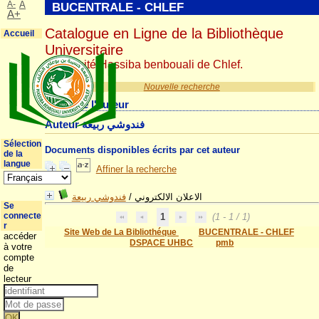
A-
A
BUCENTRALE - CHLEF
A+
Catalogue en Ligne de la Bibliothèque
Accueil
Universitaire
Université Hassiba benbouali de Chlef.
Nouvelle recherche
Détail de l'auteur
Auteur فندوشي ربيعة
Sélection
Documents disponibles écrits par cet auteur
de la
langue
Affiner la recherche
فندوشي ربيعة
/
الاعلان الالكتروني
Se
connecte
1
(1 - 1 / 1)
r
Site Web de La Bibliothéque
BUCENTRALE - CHLEF
accéder
DSPACE UHBC
pmb
à votre
compte
de
lecteur